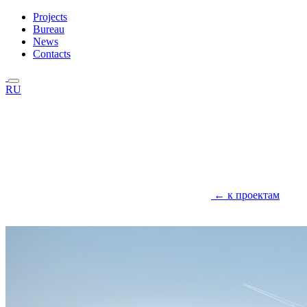
Projects
Bureau
News
Contacts
RU
← к проектам