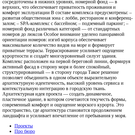
сосредоточены в нижних уровнях, номерной фонд — в
верхних, что обеспечивает приватность проживания и
комфорт эксплуатации В составе комплекса предусмотрены: –
развитая общественная зона с лобби, рестораном и конференц-
залом; – SPA-комплекс с бассейном; – подземный паркинг; –
номерной фонд различных категорий — от стандартных
номеров до люксов Особое внимание уделено панорамной
ориентации номеров: изгиб корпуса обеспечивает
максимальное количество видов на море и формирует
приватные террасы. Террасирование усиливает ощущение
курортности и создаёт многоуровневый силуэт здания.
Комплекс расположен на первой береговой линии, формируя
активный фасад в сторону моря и более спокойный,
структурированный — в сторону города Такое решение
позволяет объединить в одном объекте выразительную
архитектурную идентичность, высокий уровень сервиса и
контекстуальную интеграцию в городскую ткань.
Архитектурная идея проекта — создать динамичное,
пластичное здание, в котором сочетаются текучесть формы,
современный комфорт и ощущение морского курорта. Это
пространство, где архитектура становится продолжением
ландшафта и усиливает впечатление от пребывания у моря.
Проекты
Про бюро