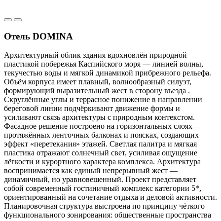
Отель DOMINA
Архитектурный облик здания вдохновлён природной
пластикой побережья Каспийского моря — линией волны,
текучестью воды и мягкой динамикой прибрежного рельефа.
Объём корпуса имеет плавный, волнообразный силуэт,
формирующий выразительный жест в сторону въезда .
Скруглённые углы и террасное понижение в направлении
береговой линии подчёркивают движение формы и
усиливают связь архитектуры с природным контекстом.
Фасадное решение построено на горизонтальных слоях —
протяжённых ленточных балконах и поясках, создающих
эффект «перетекания» этажей. Светлая палитра и мягкая
пластика отражают солнечный свет, усиливая ощущение
лёгкости и курортного характера комплекса. Архитектура
воспринимается как единый непрерывный жест —
динамичный, но уравновешенный. Проект представляет
собой современный гостиничный комплекс категории 5*,
ориентированный на сочетание отдыха и деловой активности.
Планировочная структура выстроена по принципу чёткого
функционального зонирования: общественные пространства